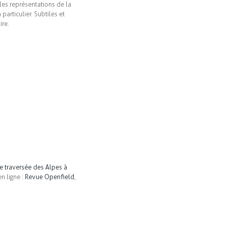
es représentations de la
particulier. Subtiles et
ire.
e traversée des Alpes à
n ligne :
Revue Openfield
,