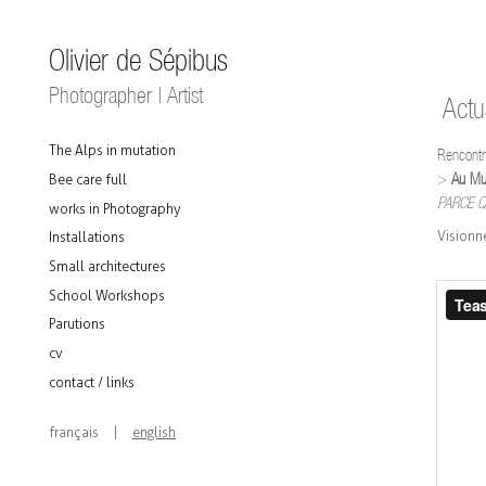
Olivier de Sépibus
Photographer | Artist
Actua
The Alps in mutation
Rencontr
>
Au
Mu
Bee care full
PARCE Q
works in Photography
Visionne
Installations
Small architectures
School Workshops
Parutions
cv
contact / links
français
|
english