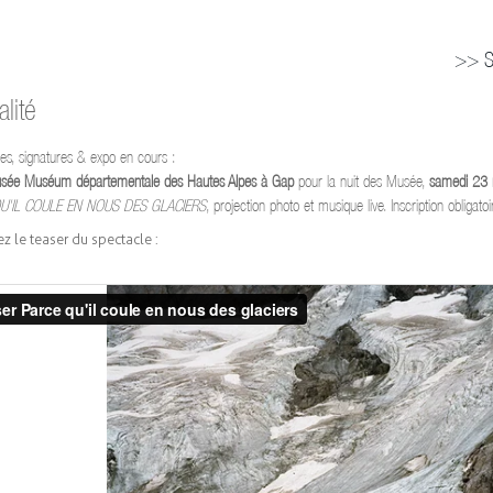
>> S'
lité
es, signatures & expo en cours :
sée Muséum départementale des Hautes Alpes à Gap
pour la nuit des Musée,
samedi 23
U'IL COULE EN NOUS DES GLACIERS
, projection photo et musique live. Inscription obligat
z le teaser du spectacle :