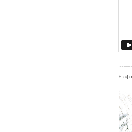
******
Et toujou