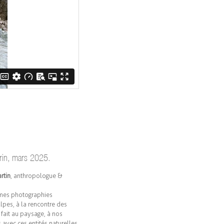
rin, mars 2025.
rtin
, anthropologue &
 mes photographies
lpes, à la rencontre des
a fait au paysage, à nos
s avec ces entités naturelles