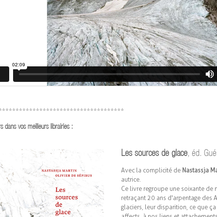
*************************************
rs dans vos meilleurs librairies :
Les sources de glace
, éd. Gué
Avec la complicité de
Nastassja Ma
autrice.
Ce livre regroupe une soixante de
retraçant 20 ans d'arpentage des A
glaciers, leur disparition, ce que ç
affects, à nos liens et attachement