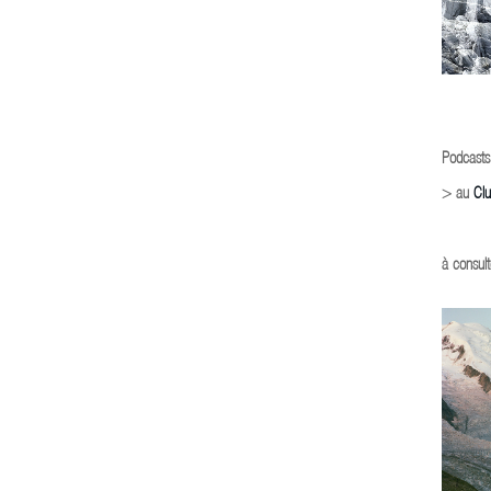
Podcasts
> au
Cl
à consult