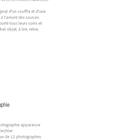
iginal d'un souffle et d'une
t
à l'amont des sources.
orté tous leurs soins et
el objet, à lire, relire,
aphie
photographie apparaisse
eichler.
aux de 12 photographes