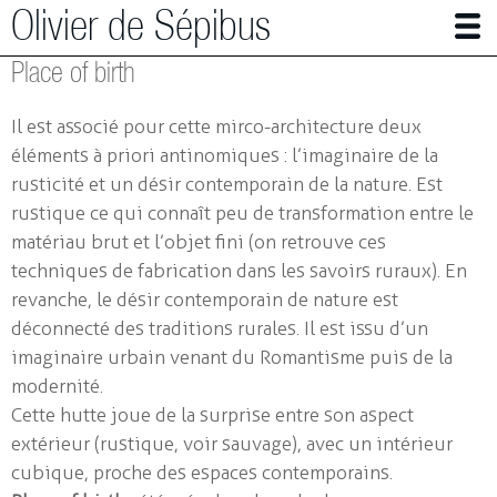
Olivier de Sépibus
Place of birth
Photographer | Artist
Il est associé pour cette mirco-architecture deux
The Alps in mutation
éléments à priori antinomiques : l’imaginaire de la
rusticité et un désir contemporain de la nature. Est
Bee care full
rustique ce qui connaît peu de transformation entre le
works in Photography
matériau brut et l’objet fini (on retrouve ces
techniques de fabrication dans les savoirs ruraux). En
Installations
revanche, le désir contemporain de nature est
Small architectures
déconnecté des traditions rurales. Il est issu d’un
imaginaire urbain venant du Romantisme puis de la
Immersion
modernité.
The red room
Cette hutte joue de la surprise entre son aspect
Place of birth
extérieur (rustique, voir sauvage), avec un intérieur
cubique, proche des espaces contemporains.
Bivouac 1 & 2