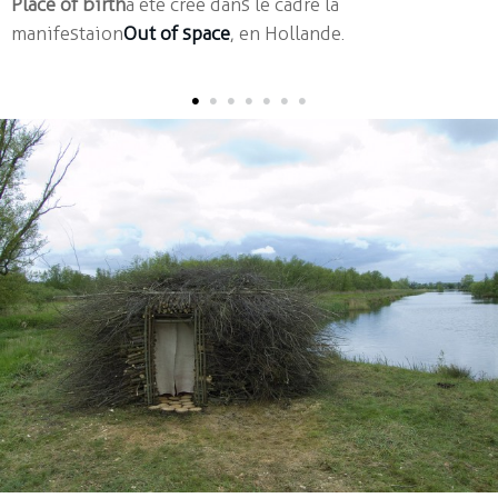
Place of birth
a été crée dans le cadre la
Perceptions Hut
manifestaion
Out of space
, en Hollande.
School Workshops
•
•
•
•
•
•
•
Parutions
cv
contact / links
français
|
english