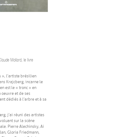
laude Mollard, le livre
», l’artiste brésilien
ans Krajcberg, incarne le
en est le « tronc » en
n oeuvre et de ses
t dédiés à l’arbre et à sa
rg, j’ai réuni des artistes
voluant sur la scène
nale. Pierre Alechinsky, Ai
lan, Gloria Friedmann,