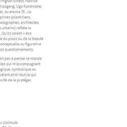
 Pignon Ernest, Fabrice
 Xiaogang, Ugo Rondinone,
el, ou encore JR…La
plines (plasticiens,
hotographes, architectes,
s urbains) reflète la
Qu’ils soient « éco
te du pouls ou de la beauté
conceptuelle ou figurative
nos questionnements.
e sert pas à penser le monde
istes qui m’accompagnent
logique, symbolique ou
vélant ainsi tout ce qui
essité de le protéger.
 d'altitude