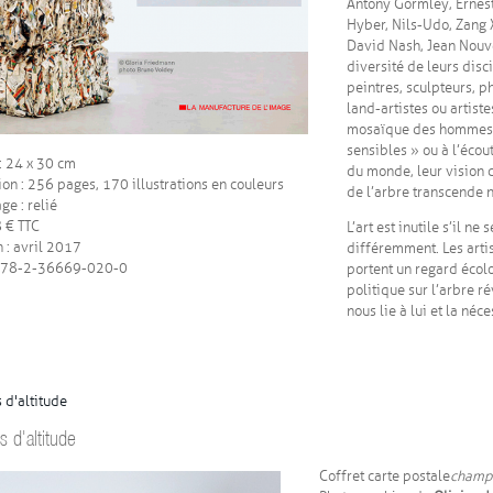
Antony Gormley, Ernest
Hyber, Nils-Udo, Zang
David Nash, Jean Nouv
diversité de leurs disci
peintres, sculpteurs, p
land-artistes ou artiste
mosaïque des hommes. 
sensibles » ou à l’écou
: 24 x 30 cm
du monde, leur vision 
ion : 256 pages, 170 illustrations en couleurs
de l’arbre transcende 
ge : relié
8 € TTC
L’art est inutile s’il n
n : avril 2017
différemment. Les art
 978-2-36669-020-0
portent un regard éco
politique sur l’arbre ré
nous lie à lui et la néc
d'altitude
 d'altitude
Coffret carte postale
champs