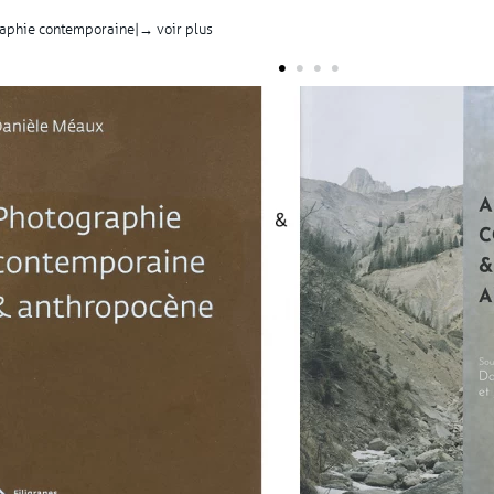
aphie contemporaine |
→ voir plus
•
•
•
•