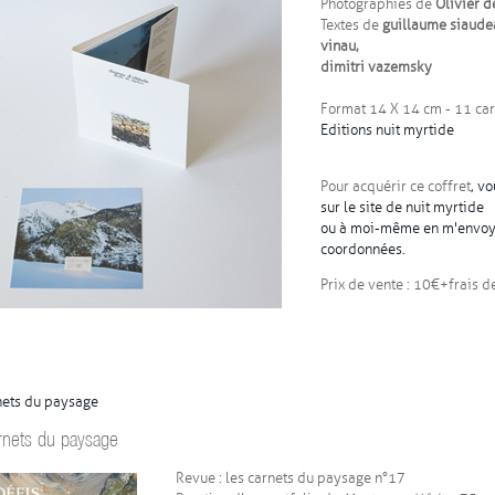
Photographies de
Olivier 
Textes de
guillaume siaudea
vinau,
dimitri vazemsky
Format 14 X 14 cm - 11 car
Editions nuit myrtide
Pour acquérir ce coffret
, v
sur le site de nuit myrtide
ou à moi-même en m'envoya
coordonnées.
Prix de vente : 10€+frais de
nets du paysage
rnets du paysage
Revue : les carnets du paysage n°17