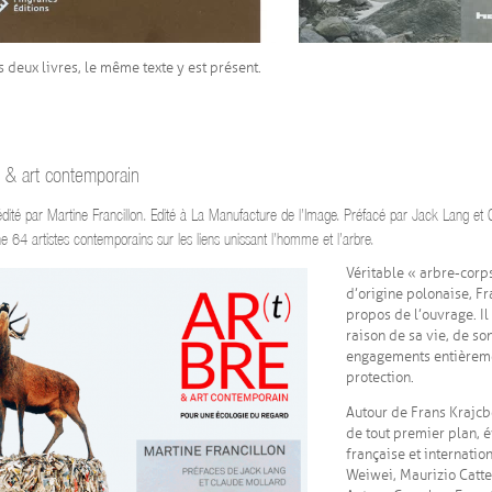
s deux livres, le même texte y est présent.
e & art contemporain
édité par Martine Francillon. Edité à La Manufacture de l’Image. Préfacé par Jack Lang et C
e 64 artistes contemporains sur les liens unissant l’homme et l’arbre.
Véritable « arbre-corps 
d’origine polonaise, Fr
propos de l’ouvrage. Il 
raison de sa vie, de so
engagements entièremen
protection.
Autour de Frans Krajcbe
de tout premier plan, é
française et internatio
Weiwei, Maurizio Catte