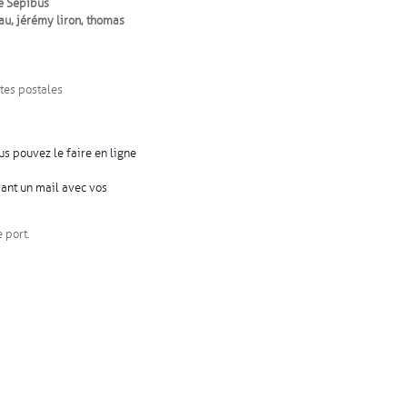
de Sépibus
u, jérémy liron, thomas
tes postales
ous pouvez le faire en ligne
nt un mail avec vos
 port.