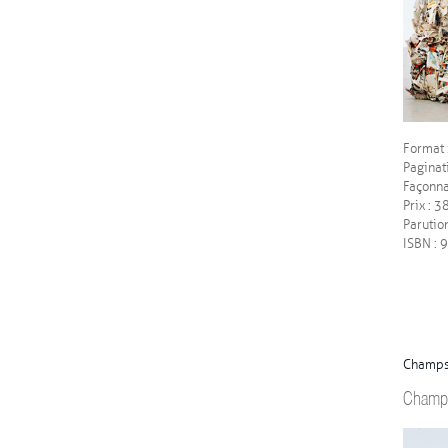
Format 
Paginat
Façonna
Prix : 3
Parutio
ISBN :
Champs 
Champs