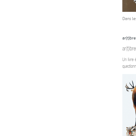
Dans le
ar(t)bre
ar(t)br
Un livre 
questionn