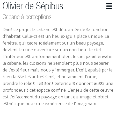
Olivier de Sépibus
Cabane à perceptions
Photographe | Plasticien
Dans ce projet la cabane est détournée de sa fonction
Alpes en mutation
d’habitat. Celle-ci est un lieu exigu à place unique. La
fenêtre, qui cadre idéalement sur un beau paysage,
Panser (avec) les abeilles
devient ici une ouverture sur un non-lieu : le ciel.
Autres travaux en photographie
L’intérieur est uniformément bleu, le ciel paraît envahir
la cabane. les cloisons ne semblent plus nous séparer
Installations
de l’extérieur mais nous y immerger. L’œil, apaisé par le
Petites architectures
bleu laisse les autres sens, et notamment l’ouïe,
prendre le relais. Les sons extérieurs donnent aussi une
Immersion
profondeur à cet espace confiné. L’enjeu de cette œuvre
La chambre rouge
est l’effacement du paysage en tant qu’image et objet
Place of birth
esthétique pour une expérience de l’imaginaire.
Bivouac 1 & 2